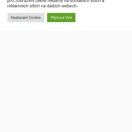
pro zobrazení cílené reklamy na sociálních sítích a
reklamních sítích na dalších webech.
Nastavení Cookie
Přijmout Vše
O NÁS
COOFF je malé coworkingové centrum, které je navrženo a
zařízeno tak, aby bylo příjemné, funkční, technologicky
skvěle vybavené.
Najdete u nás všechno, co od moderní kanceláře
očekáváte a nemusíte se o nic starat. Chceme být
inspirativním prostředím pro lidi se stejným přístupem k
práci. Stačí si jen vzít notebook a přijít k nám pracovat na
vlastních projektech.
Otevírací doba: